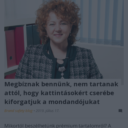
Megbíznak bennünk, nem tartanak
attól, hogy kattintásokért cserébe
kiforgatjuk a mondandójukat
Brand safety blog
•
2019. július 17.
Mikortól beszélhetünk prémium tartalomról? A