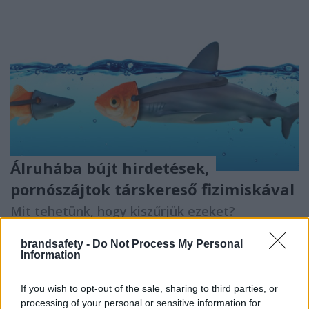
Álruhába bújt hirdetések,
pornószájtok társkereső fizimiskával
Mit tehetünk, hogy kiszűrjük ezeket?
Brand safety blog
•
2019. május 10.
brandsafety -
Do Not Process My Personal
Information
Miközben egy-egy márka kommunikációja során
alapvető kritérium, hogy annak imidzse ne sérüljön
If you wish to opt-out of the sale, sharing to third parties, or
a tartalmi környezet miatt, ugyanez a kiadványok
processing of your personal or sensitive information for