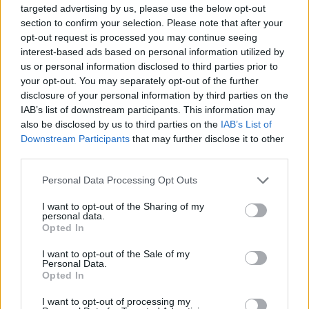
részéről is létező igény: ne romoljon a portál
targeted advertising by us, please use the below opt-out
megítélése a megjelenített hirdetések miatt. A
section to confirm your selection. Please note that after your
kiadóknál a fentiek kontrollálhatósága más
opt-out request is processed you may continue seeing
dimenzióba került…
interest-based ads based on personal information utilized by
us or personal information disclosed to third parties prior to
your opt-out. You may separately opt-out of the further
disclosure of your personal information by third parties on the
IAB’s list of downstream participants. This information may
also be disclosed by us to third parties on the
IAB’s List of
Downstream Participants
that may further disclose it to other
third parties.
Please note that this website/app uses one or more Google
Personal Data Processing Opt Outs
services and may gather and store information including but
not limited to your visit or usage behaviour. You may click to
I want to opt-out of the Sharing of my
personal data.
grant or deny consent to Google and its third-party tags to
Opted In
use your data for below specified purposes in below Google
consent section.
I want to opt-out of the Sale of my
Personal Data.
Opted In
Tiltólistára kerülő hirdetők
I want to opt-out of processing my