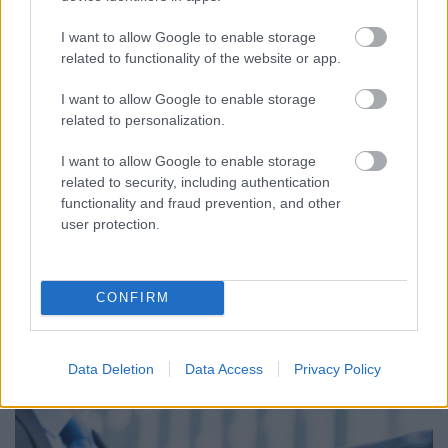
I want to allow Google to enable storage
related to functionality of the website or app.
A márkabiztonság 5 pontja
I want to allow Google to enable storage
Brand safety blog
•
2019. április 17.
related to personalization.
Hogyan teremthető a hirdetők számára biztonságos
I want to allow Google to enable storage
tartalmi környezet, és ezzel egyidejűleg hogyan
related to security, including authentication
functionality and fraud prevention, and other
terjeszthető ki a kiadványok tartalmi minősége a
user protection.
hirdetésekre is? A hirdetők számára 12+1 pontban
határozták meg a kerülendő tartalmi kategóriákat.
Az Indamedia Sales a Whitereporttal közösen
készített…
CONFIRM
Data Deletion
Data Access
Privacy Policy