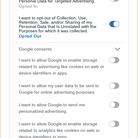
Personal Data for Targeted Advertising.
Brand safety blog
•
2019. április 26.
Opted In
I want to opt-out of Collection, Use,
Az interneten a hirdetők és hirdetések dzsungelében
Retention, Sale, and/or Sharing of my
milyen eszközökkel tehetünk rendet? Kiadványok
Personal Data that Is Unrelated with the
Purposes for which it was collected.
márkavédelme A reklámipar és a hatalmas digitális
Opted Out
hirdetésszolgálók olyan automatikus hirdetési
technológiákat fejlesztettek ki, amelyek különböző
Google consents
algoritmusok segítségével érik el a…
I want to allow Google to enable storage
related to advertising like cookies on web or
device identifiers in apps.
I want to allow my user data to be sent to
Google for online advertising purposes.
I want to allow Google to send me
personalized advertising.
I want to allow Google to enable storage
related to analytics like cookies on web or
device identifiers in apps.