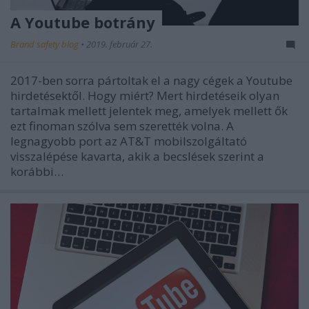
A Youtube botrány
Brand safety blog
•
2019. február 27.
2017-ben sorra pártoltak el a nagy cégek a Youtube
hirdetésektől. Hogy miért? Mert hirdetéseik olyan
tartalmak mellett jelentek meg, amelyek mellett ők
ezt finoman szólva sem szerették volna. A
legnagyobb port az AT&T mobilszolgáltató
visszalépése kavarta, akik a becslések szerint a
korábbi…