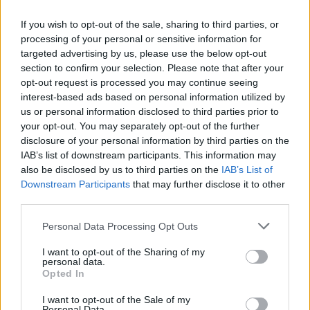
If you wish to opt-out of the sale, sharing to third parties, or
processing of your personal or sensitive information for
targeted advertising by us, please use the below opt-out
section to confirm your selection. Please note that after your
opt-out request is processed you may continue seeing
interest-based ads based on personal information utilized by
us or personal information disclosed to third parties prior to
your opt-out. You may separately opt-out of the further
disclosure of your personal information by third parties on the
IAB’s list of downstream participants. This information may
also be disclosed by us to third parties on the
IAB’s List of
Downstream Participants
that may further disclose it to other
third parties.
Please note that this website/app uses one or more Google
Personal Data Processing Opt Outs
A márkabiztonság 5 pontja
services and may gather and store information including but
not limited to your visit or usage behaviour. You may click to
I want to opt-out of the Sharing of my
Brand safety blog
•
2019. április 17.
personal data.
grant or deny consent to Google and its third-party tags to
Opted In
use your data for below specified purposes in below Google
Hogyan teremthető a hirdetők számára biztonságos
consent section.
I want to opt-out of the Sale of my
tartalmi környezet, és ezzel egyidejűleg hogyan
Personal Data.