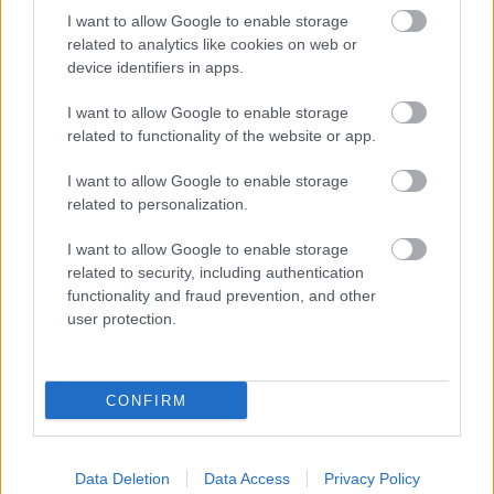
A brand safety egy biztosítás, ahol a
I want to allow Google to enable storage
megelőzés a fő szempont
related to analytics like cookies on web or
device identifiers in apps.
Brand safety blog
•
2019. április 08.
I want to allow Google to enable storage
related to functionality of the website or app.
Incze Kingával, a Whitereport mediabrowser
megalkotójával készített interjút a Napi.hu a
I want to allow Google to enable storage
februárban publikált első hazai brand safety
related to personalization.
felméréssel kapcsolatban. A beszélgetésben a brand
safety kihívásai és veszélyei mellett sorra veszik
I want to allow Google to enable storage
többek között azt is, hogy egy vállalatnak milyen
related to security, including authentication
szempontokat…
functionality and fraud prevention, and other
user protection.
CONFIRM
Data Deletion
Data Access
Privacy Policy