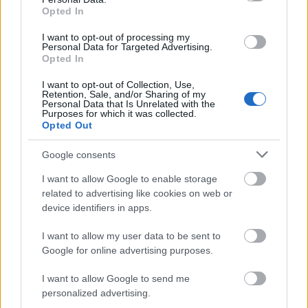
terjeszthető ki a kiadványok tartalmi minősége a
Opted In
hirdetésekre is? A hirdetők számára 12+1 pontban
I want to opt-out of processing my
határozták meg a kerülendő tartalmi kategóriákat.
Personal Data for Targeted Advertising.
Az Indamedia Sales a Whitereporttal közösen
Opted In
készített…
I want to opt-out of Collection, Use,
Retention, Sale, and/or Sharing of my
Personal Data that Is Unrelated with the
Purposes for which it was collected.
Opted Out
Google consents
I want to allow Google to enable storage
related to advertising like cookies on web or
device identifiers in apps.
I want to allow my user data to be sent to
Google for online advertising purposes.
I want to allow Google to send me
personalized advertising.