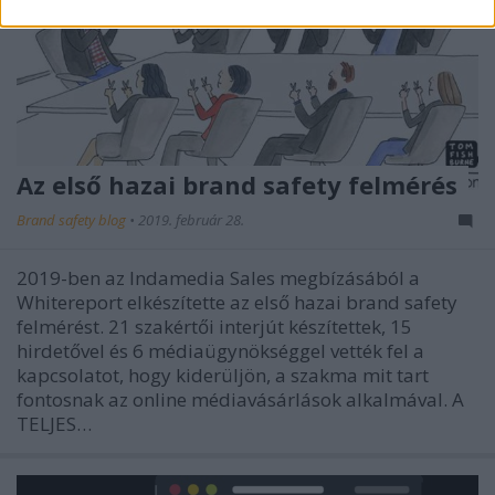
Az első hazai brand safety felmérés
Brand safety blog
•
2019. február 28.
2019-ben az Indamedia Sales megbízásából a
Whitereport elkészítette az első hazai brand safety
felmérést. 21 szakértői interjút készítettek, 15
hirdetővel és 6 médiaügynökséggel vették fel a
kapcsolatot, hogy kiderüljön, a szakma mit tart
fontosnak az online médiavásárlások alkalmával. A
TELJES…