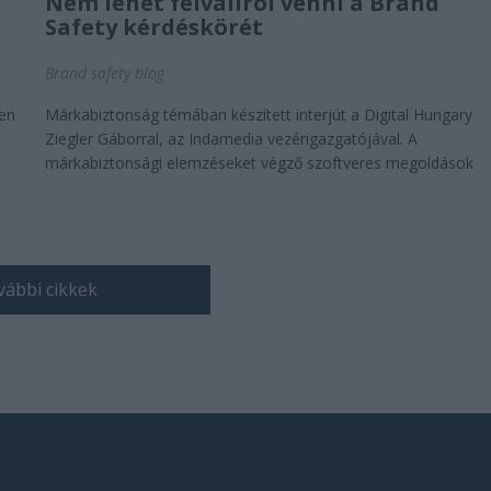
Nem lehet félvállról venni a Brand
Safety kérdéskörét
Brand safety blog
men
Márkabiztonság témában készített interjút a Digital Hungary
Ziegler Gáborral, az Indamedia vezérigazgatójával. A
márkabiztonsági elemzéseket végző szoftveres megoldások
nem megfelelő tudásúak...
ábbi cikkek