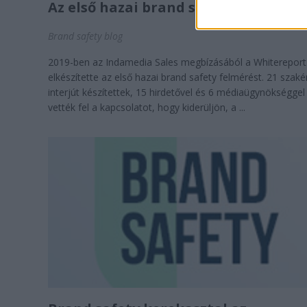
Az első hazai brand safety felmérés
Brand safety blog
2019-ben az Indamedia Sales megbízásából a Whitereport
elkészítette az első hazai brand safety felmérést. 21 szaké
interjút készítettek, 15 hirdetővel és 6 médiaügynökséggel
vették fel a kapcsolatot, hogy kiderüljön, a ...