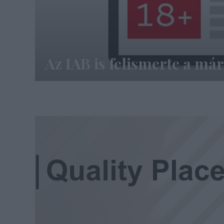
Az IAB is felismerte a má