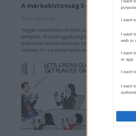
I want t
A márkabiztonság 5 pontja
purpose
Brand safety blog
I want 
Hogyan teremthető a hirdetők számára biztonságos tarta
I want t
környezet, és ezzel egyidejűleg hogyan terjeszthető ki a
web or d
kiadványok tartalmi minősége a hirdetésekre is? A hirdetők
számára 12+1 pontban határozták meg a kerülendő ...
I want t
or app.
I want t
I want t
authenti