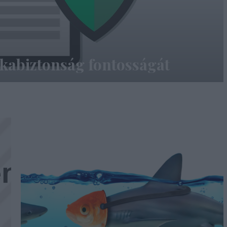
rkabiztonság fontosságát