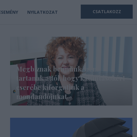
CSATLAKOZZ
ESEMÉNY
NYILATKOZAT
Megbíznak bennünk, nem
tartanak attól, hogy kattintásokért
cserébe kiforgatjuk a
mondandójukat