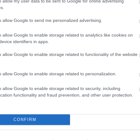
o allow my user data to be sent to Google for online advertising
A brand safety egy biztosítás, ahol a
s.
megelőzés a fő szempont
to allow Google to send me personalized advertising.
Brand safety blog
lmi
o allow Google to enable storage related to analytics like cookies on
Incze Kingával, a Whitereport mediabrowser megalkotójával
evice identifiers in apps.
készített interjút a Napi.hu a februárban publikált első hazai
brand safety felméréssel kapcsolatban. A beszélgetésben a
o allow Google to enable storage related to functionality of the website
brand safety kihívásai...
MÁRKABIZTONSÁG
o allow Google to enable storage related to personalization.
o allow Google to enable storage related to security, including
cation functionality and fraud prevention, and other user protection.
CONFIRM