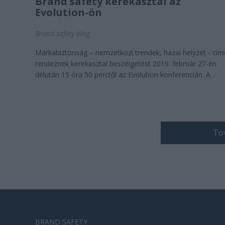
Brand safety kerekasztal az
Evolution-ön
Brand safety blog
Márkabiztonság – nemzetközi trendek, hazai helyzet - cí
rendeznek kerekasztal beszélgetést 2019. február 27-én
délután 15 óra 50 perctől az Evolution konferencián. A
konferencia résztvevői a felvezető előadásban ...
Tov
BRAND SAFETY