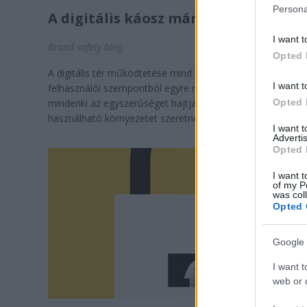
Persona
A digitális káosz már itt van
I want t
Brand safety blog
Opted 
A digitális tér működtetése mind tartalomgyártói, mind pe
I want t
felhasználói szempontból egyre nehezebb, miközben
Opted 
mindenki az egyszerűséget hajtja, a userek egyszerűen jó
használható környezetet szeretnének. A ...
I want 
Advertis
Opted 
I want t
of my P
was col
Opted 
Google 
I want t
web or d