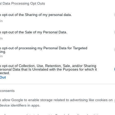
l Data Processing Opt Outs
Tiltólistára kerülő hirdetők
o opt-out of the Sharing of my personal data.
Brand safety blog
In
dig
Az interneten a hirdetők és hirdetések dzsungelében milyen
o opt-out of the Sale of my Personal Data.
eszközökkel tehetünk rendet? Kiadványok márkavédelme A
In
l
reklámipar és a hatalmas digitális hirdetésszolgálók olyan
automatikus hirdetési technológiákat ...
to opt-out of processing my Personal Data for Targeted
ing.
In
o opt-out of Collection, Use, Retention, Sale, and/or Sharing
ersonal Data that Is Unrelated with the Purposes for which it
lected.
Out
consents
o allow Google to enable storage related to advertising like cookies on
evice identifiers in apps.