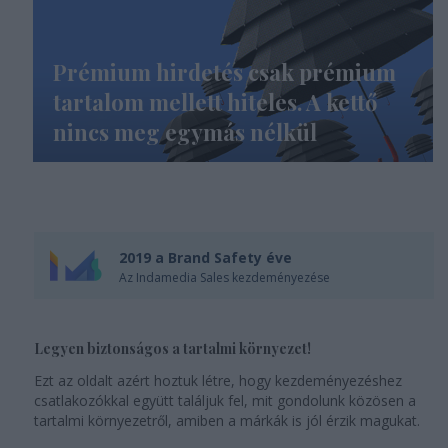
Prémium hirdetés csak prémium
tartalom mellett hiteles. A kettő
nincs meg egymás nélkül
2019 a Brand Safety éve
Az Indamedia Sales kezdeményezése
Legyen biztonságos a tartalmi környezet!
Ezt az oldalt azért hoztuk létre, hogy kezdeményezéshez
csatlakozókkal együtt találjuk fel, mit gondolunk közösen a
tartalmi környezetről, amiben a márkák is jól érzik magukat.