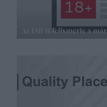
Az IAB is felismerte a má