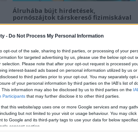
Álruhába bújt hirdetések,
pornószájtok társkereső fizimiskával
Brand safety blog
ty -
Do Not Process My Personal Information
Miközben egy-egy márka kommunikációja során alapvető
kritérium, hogy annak imidzse ne sérüljön a tartalmi
to opt-out of the sale, sharing to third parties, or processing of your per
környezet miatt, ugyanez a kiadványok részéről is létező
formation for targeted advertising by us, please use the below opt-out s
igény: ne romoljon a portál megítélése...
r selection. Please note that after your opt-out request is processed y
eing interest-based ads based on personal information utilized by us or
disclosed to third parties prior to your opt-out. You may separately opt-
losure of your personal information by third parties on the IAB’s list of
. This information may also be disclosed by us to third parties on the
IA
Participants
that may further disclose it to other third parties.
 that this website/app uses one or more Google services and may gath
including but not limited to your visit or usage behaviour. You may click 
 to Google and its third-party tags to use your data for below specifi
ogle consent section.