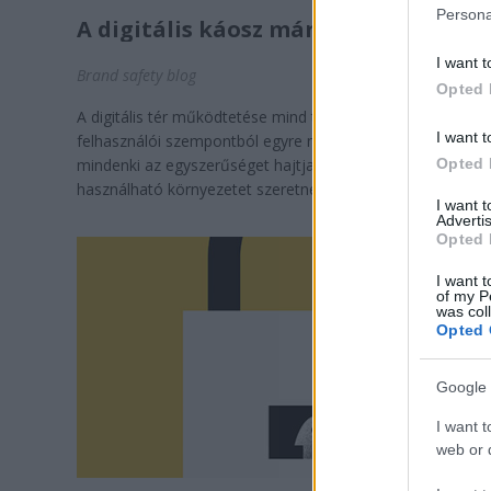
Persona
A digitális káosz már itt van
I want t
Brand safety blog
Opted 
A digitális tér működtetése mind tartalomgyártói, mind pe
I want t
felhasználói szempontból egyre nehezebb, miközben
Opted 
mindenki az egyszerűséget hajtja, a userek egyszerűen jó
használható környezetet szeretnének. A ...
I want 
Advertis
Opted 
I want t
of my P
was col
Opted 
Google 
I want t
web or d