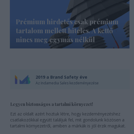
Prémium hirdetés csak prémium
tartalom mellett hiteles. A kettő
nincs meg egymás nélkül
2019 a Brand Safety éve
Az Indamedia Sales kezdeményezése
Legyen biztonságos a tartalmi környezet!
Ezt az oldalt azért hoztuk létre, hogy kezdeményezéshez
csatlakozókkal együtt találjuk fel, mit gondolunk közösen a
tartalmi környezetről, amiben a márkák is jól érzik magukat.