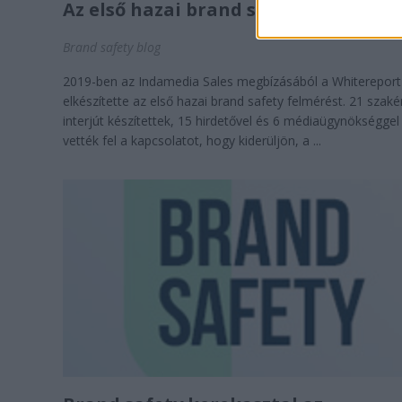
Az első hazai brand safety felmérés
Brand safety blog
2019-ben az Indamedia Sales megbízásából a Whitereport
elkészítette az első hazai brand safety felmérést. 21 szaké
interjút készítettek, 15 hirdetővel és 6 médiaügynökséggel
vették fel a kapcsolatot, hogy kiderüljön, a ...