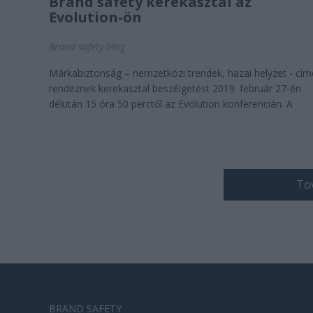
Brand safety kerekasztal az
Evolution-ön
Brand safety blog
Márkabiztonság – nemzetközi trendek, hazai helyzet - cí
rendeznek kerekasztal beszélgetést 2019. február 27-én
délután 15 óra 50 perctől az Evolution konferencián. A
konferencia résztvevői a felvezető előadásban ...
Tov
BRAND SAFETY