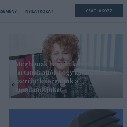
CSATLAKOZZ
ESEMÉNY
NYILATKOZAT
Megbíznak bennünk, nem
tartanak attól, hogy kattintásokért
cserébe kiforgatjuk a
mondandójukat