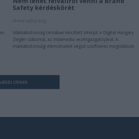
Nem lehet félvállról venni a Brand
Safety kérdéskörét
Brand safety blog
men
Márkabiztonság témában készített interjút a Digital Hungary
Ziegler Gáborral, az Indamedia vezérigazgatójával. A
márkabiztonsági elemzéseket végző szoftveres megoldások
nem megfelelő tudásúak...
ábbi cikkek