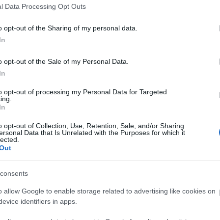
l Data Processing Opt Outs
Tiltólistára kerülő hirdetők
o opt-out of the Sharing of my personal data.
Brand safety blog
In
dig
Az interneten a hirdetők és hirdetések dzsungelében milyen
o opt-out of the Sale of my Personal Data.
eszközökkel tehetünk rendet? Kiadványok márkavédelme A
In
l
reklámipar és a hatalmas digitális hirdetésszolgálók olyan
automatikus hirdetési technológiákat ...
to opt-out of processing my Personal Data for Targeted
ing.
In
o opt-out of Collection, Use, Retention, Sale, and/or Sharing
ersonal Data that Is Unrelated with the Purposes for which it
lected.
Out
consents
o allow Google to enable storage related to advertising like cookies on
evice identifiers in apps.