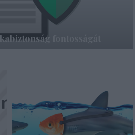
rkabiztonság fontosságát