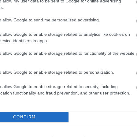
o allow my user data to be sent to Google for online advertising
A brand safety egy biztosítás, ahol a
s.
megelőzés a fő szempont
to allow Google to send me personalized advertising.
Brand safety blog
lmi
o allow Google to enable storage related to analytics like cookies on
Incze Kingával, a Whitereport mediabrowser megalkotójával
evice identifiers in apps.
készített interjút a Napi.hu a februárban publikált első hazai
brand safety felméréssel kapcsolatban. A beszélgetésben a
o allow Google to enable storage related to functionality of the website
brand safety kihívásai...
MÁRKABIZTONSÁG
o allow Google to enable storage related to personalization.
o allow Google to enable storage related to security, including
cation functionality and fraud prevention, and other user protection.
CONFIRM